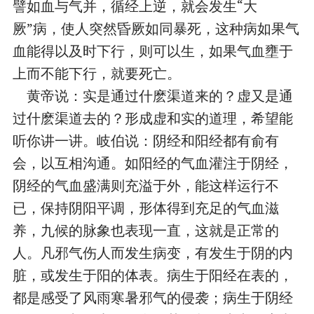
譬如血与气并，循经上逆，就会发生“大
厥”病，使人突然昏厥如同暴死，这种病如果气
血能得以及时下行，则可以生，如果气血壅于
上而不能下行，就要死亡。
黄帝说：实是通过什麽渠道来的？虚又是通
过什麽渠道去的？形成虚和实的道理，希望能
听你讲一讲。岐伯说：阴经和阳经都有俞有
会，以互相沟通。如阳经的气血灌注于阴经，
阴经的气血盛满则充溢于外，能这样运行不
已，保持阴阳平调，形体得到充足的气血滋
养，九候的脉象也表现一直，这就是正常的
人。凡邪气伤人而发生病变，有发生于阴的内
脏，或发生于阳的体表。病生于阳经在表的，
都是感受了风雨寒暑邪气的侵袭；病生于阴经