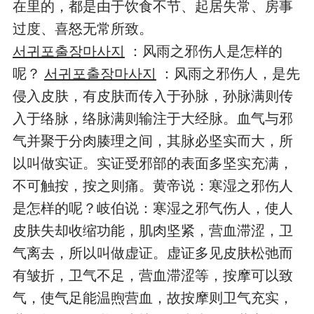
在里的，都是由于饮食不节、起居失常、房事
过度、喜怒无常所致。
서귀포출장마사지
：风雨之邪伤人是怎样的
呢？
서귀포출장마사지
：风雨之邪伤人，是先
侵入皮肤，有皮肤而传入于孙脉，孙脉满则传
入于络脉，络脉满则输注于大经脉。血气与邪
气并聚于分肉腠理之间，其脉必坚实而大，所
以叫做实证。实证受邪部的表面多坚实充满，
不可触按，按之则痛。黄帝说：寒湿之邪伤人
是怎样的呢？岐伯说：寒湿之邪气伤人，使人
皮肤失却收缩功能，肌肉坚紧，营血滞涩，卫
气离去，所以叫做虚证。虚证多见皮肤松弛而
有皱折，卫气不足，营血滞涩等，按摩可以致
气，使气足能温煦营血，故按摩则卫气充实，