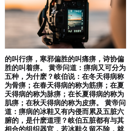
的叫行痹，寒邪偏胜的叫痛痹，诗协偏
胜的叫着痹。 黄帝问道：痹病又可分为
五种，为什麽？岐伯说：在冬天得病称
为骨痹；在春天得病的称为筋痹；在夏
天得病的称为脉痹；在长夏得病的称为
肌痹；在秋天得病的称为皮痹。 黄帝问
道：痹病的冰鞋又有内侵而累及五脏六
腑的，是什麽道理？岐伯五脏都有与其
相合的组织器官，若冰鞋久留不除，就