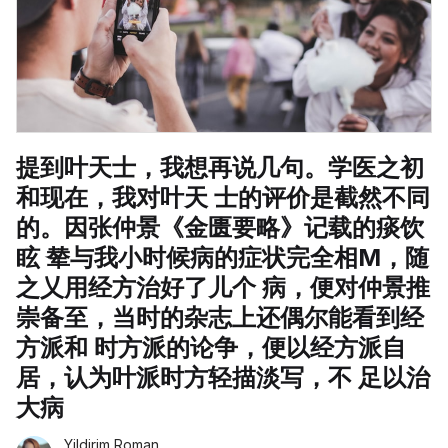
提到叶天士，我想再说几句。学医之初
和现在，我对叶天 士的评价是截然不同
的。因张仲景《金匮要略》记载的痰饮
眩 辇与我小时候病的症状完全相M，随
之乂用经方治好了儿个 病，便对仲景推
崇备至，当时的杂志上还偶尔能看到经
方派和 时方派的论争，便以经方派自
居，认为叶派时方轻描淡写，不 足以治
大病
Yildirim Roman