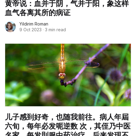
黄帝说：血并于阴，气并于阳，象这样
血气各离其所的病证
Yildirim Roman
9 Oct 2023
·
3 min read
儿子感到好奇，也随我前往。病人年屆
六旬，每年必发呃逆数 次，其侄乃中医
名家，每发則服中药治疗，后来发现不