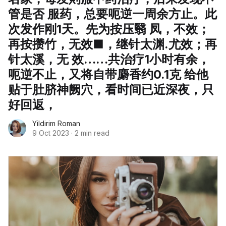
管是否 服药，总要呃逆一周余方止。此
次发作刚1天。先为按压翳 凤，不效；
再按攒竹，无效■，继针太渊.尤效；再
针太溪，无 效……共治疗1小时有余，
呃逆不止，又将自带麝香约0.1克 给他
贴于肚脐神阙穴，看时间已近深夜，只
好回返，
Yildirim Roman
9 Oct 2023
·
2 min read