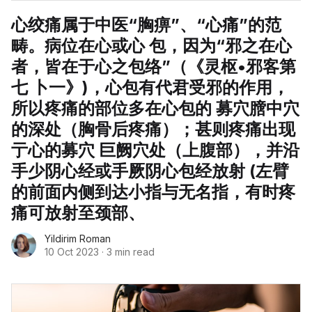
心绞痛属于中医“胸痹”、“心痛”的范
畴。病位在心或心 包，因为“邪之在心
者，皆在于心之包络”（《灵枢•邪客第
七 卜一》)，心包有代君受邪的作用，
所以疼痛的部位多在心包的 募穴膪中穴
的深处（胸骨后疼痛）；甚则疼痛出现
亍心的募穴 巨阙穴处（上腹部），并沿
手少阴心经或手厥阴心包经放射 (左臂
的前面内侧到达小指与无名指，有时疼
痛可放射至颈部、
Yildirim Roman
10 Oct 2023
·
3 min read