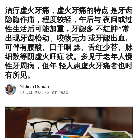
治疗虚火牙痛，虚火牙痛的特点 是牙齿
隐隐作痛，程度较轻，午后与 夜问或过
性生活后可能加重，牙龈多 不红肿*常
出现牙齿松动、咬物无力 或牙龈出血.
可伴有腰酸、口干咽 燥、舌红少苔、脉
细数等阴虚火旺症 状。多见于老年人慢
性牙周病，伹年 轻人患虚火牙痛者也时
有所见。
Yildirim Roman
10 Oct 2023
·
2 min read